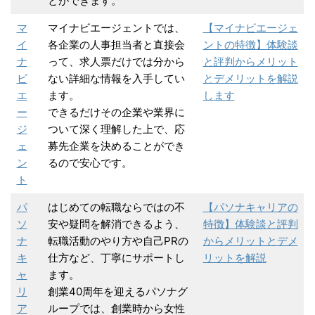
とができます。
マ
マイナビエージェントでは、
【マイナビエージェ
イ
各企業の人事担当者と直接会
ントの特徴】体験談
ナ
って、求人票だけでは分から
と評判からメリット
ビ
ない詳細な情報を入手してい
とデメリットを解説
エ
ます。
します
ー
できるだけその企業や業界に
ジ
ついて深く理解した上で、応
ェ
募先企業を決めることができ
ン
るので安心です。
ト
パ
はじめての転職ならではの不
【パソナキャリアの
ソ
安や疑問を解消できるよう、
特徴】体験談と評判
ナ
転職活動のやり方や自己PRの
からメリットとデメ
キ
仕方など、丁寧にサポートし
リットを解説
ャ
ます。
リ
創業40周年を迎えるパソナグ
ア
ループでは、創業時から女性