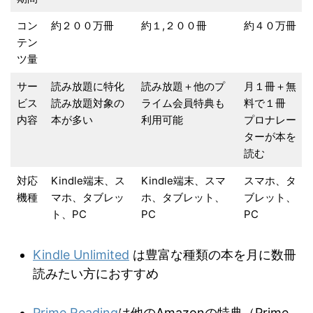
コン
約２００万冊
約１,２００冊
約４０万冊
テン
ツ量
サー
読み放題に特化
読み放題＋他のプ
月１冊＋無
ビス
読み放題対象の
ライム会員特典も
料で１冊
内容
本が多い
利用可能
プロナレー
ターが本を
読む
対応
Kindle端末、ス
Kindle端末、スマ
スマホ、タ
機種
マホ、タブレッ
ホ、タブレット、
ブレット、
ト、PC
PC
PC
Kindle Unlimited
は豊富な種類の本を月に数冊
読みたい方におすすめ
Prime Reading
は他のAmazonの特典（Prime