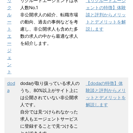
リ
リクルートエージェントは求
【リクルートエージ
ク
人数No.1
ェントの特徴】体験
ル
非公開求人の紹介、転職市場
談と評判からメリッ
ー
の動向、過去の事例などを考
トとデメリットを解
ト
慮し、非公開求人も含めた多
説します
エ
数の求人の中から最適な求人
ー
を紹介します。
ジ
ェ
ン
ト
dod
dodaが取り扱っている求人の
【dodaの特徴】体
a
うち、80%以上がサイト上に
験談と評判からメリ
は公開されていない非公開求
ットとデメリットを
人です。
解説します
自分では見つけられなかった
求人もエージェントサービス
に登録することで見つけるこ