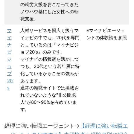
の就労支援をおこなってきた
ノウハウ基にした女性への転
職支援。
マ
人材サービスを幅広く扱うマ
※マイナビエージェ
イ
イナビの中でも、20代を専門
ントの体験談を参照
ナ
としているのは『マイナビジ
ビ
ョブ20's』のみです。
ジ
マイナビの情報網を活かしつ
ョ
つも、20代という若年層に特
ブ
化しているからこその強みが
20'
あります。
s
通常の転職サイトでは掲載さ
れていないような"非公開求
人"が80〜90%を占めていま
す。
経理に強い転職エージェント→
【経理に強い転職エ