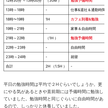
12時30分 ～13時00分
（30M ）
勉強予備時間
13時～18時
-
仕事&退社＆通勤時間
18時〜19時
1H
カフェ到着&勉強
19時～21時
-
家事＆自由時間
21時～22時
（1H ）
勉強予備時間
22時～23時
-
自由時間
23時～24時
-
就寝
合計
2H （1.5H ）
-
平日の勉強時間は平均で２Hぐらいでしょうか。更
にやる気があるときや直前期には予備時間に勉強し
ていました。勉強時間と同じぐらいに自由時間があ
るので、しっかりと休養していました。