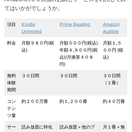
てはいかがでしょうか。
項目
Kindle
Prime Reading
Amazon
Unlimited
Audible
料金
月額９８０円(税
月額５００円(税込)
月額１,５
込)
年額４,９００円(税
００円 (税
込)/月換算４０８
込)
円)
無料
３０日間
３０日間
３０日間
体験
（１冊）
期間
コン
約２００万冊
約１,２００冊
約４０万冊
テン
ツ量
サー
読み放題に特化
読み放題＋他のプ
月１冊＋無