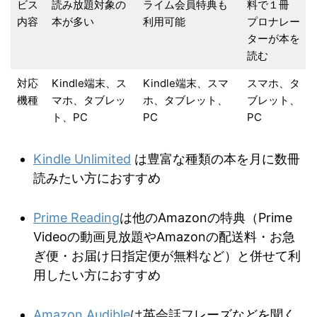
ビス
読み放題対象の
ライム会員特典も
料で１冊
内容
本が多い
利用可能
プロナレー
ターが本を
読む
対応
Kindle端末、ス
Kindle端末、スマ
スマホ、タ
機種
マホ、タブレッ
ホ、タブレット、
ブレット、
ト、PC
PC
PC
Kindle Unlimited
は豊富な種類の本を月に数冊
読みたい方におすすめ
Prime Reading
は他のAmazonの特典（Prime
Videoの動画見放題やAmazonの配送料・お急
ぎ便・お届け日指定便が無料など）と併せて利
用したい方におすすめ
Amazon Audible
は英会話フレーズなどを聞く