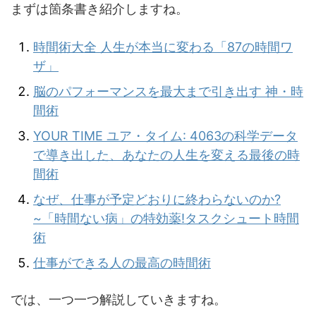
まずは箇条書き紹介しますね。
時間術大全 人生が本当に変わる「87の時間ワ
ザ」
脳のパフォーマンスを最大まで引き出す 神・時
間術
YOUR TIME ユア・タイム: 4063の科学データ
で導き出した、あなたの人生を変える最後の時
間術
なぜ、仕事が予定どおりに終わらないのか?
~「時間ない病」の特効薬!タスクシュート時間
術
仕事ができる人の最高の時間術
では、一つ一つ解説していきますね。