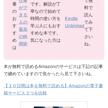
仕事
で無
番
です。解説が丁
がで
料で
の
寧なので始めて
きる
読ん
お
時間の使い方を
Kindle
人の
でみ
す
学ぶ人にもおす
Unlimited
最高
て下
す
すめな本です。
の時
さい
め
気になった方は
間術
ね。
は
本が無料で読めるAmazonのサービスは下記の記事
で纏めていますので良かったら見て下さいね。
【３０日間は本を無料で読める】Amazonの電子書
籍サービス３つを比較