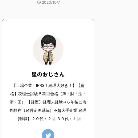
2023/10/7
星のおじさん
【上場企業！IFRS！経理大好き！】【資
格】税理士試験５科目合格（簿・財・法・
消・国） 【経歴】経理未経験→６年後に海
外駐在（経営企画系統）→超大手企業 経理
【転職】２０代：２回 ３０代：１回