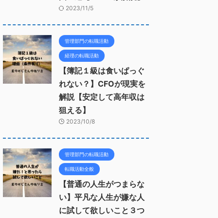
2023/11/5
管理部門の転職活動
経理の転職活動
【簿記１級は食いぱっぐ
れない？】CFOが現実を
解説【安定して高年収は
狙える】
2023/10/8
管理部門の転職活動
転職活動全般
【普通の人生がつまらな
い】平凡な人生が嫌な人
に試して欲しいこと３つ