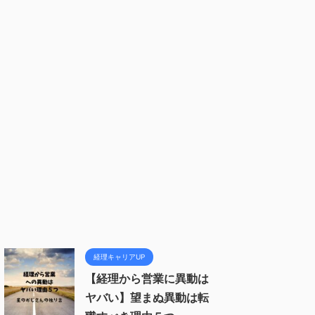
経理キャリアUP
【経理から営業に異動は
ヤバい】望まぬ異動は転