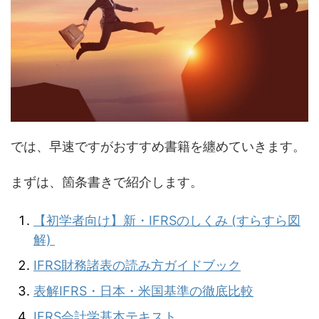
では、早速ですがおすすめ書籍を纏めていきます。
まずは、箇条書きで紹介します。
【初学者向け】新・IFRSのしくみ (すらすら図
解)
IFRS財務諸表の読み方ガイドブック
表解IFRS・日本・米国基準の徹底比較
IFRS会計学基本テキスト