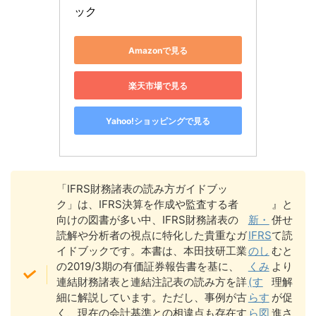
ック
Amazonで見る
楽天市場で見る
Yahoo!ショッピングで見る
「IFRS財務諸表の読み方ガイドブッ
ク」は、IFRS決算を作成や監査する者
』と
向けの図書が多い中、IFRS財務諸表の
新・
併せ
読解や分析者の視点に特化した貴重なガ
IFRS
て読
イドブックです。本書は、本田技研工業
のし
むと
の2019/3期の有価証券報告書を基に、
くみ
より
連結財務諸表と連結注記表の読み方を詳
(す
理解
細に解説しています。ただし、事例が古
らす
が促
く、現在の会計基準との相違点も存在す
ら図
進さ