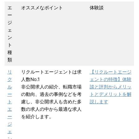
エ
オススメなポイント
体験談
ー
ジ
ェ
ン
ト
種
類
リ
リクルートエージェントは求
【リクルートエージ
ク
人数No.1
ェントの特徴】体験
ル
非公開求人の紹介、転職市場
談と評判からメリッ
ー
の動向、過去の事例などを考
トとデメリットを解
ト
慮し、非公開求人も含めた多
説します
エ
数の求人の中から最適な求人
ー
を紹介します。
ジ
ェ
ン