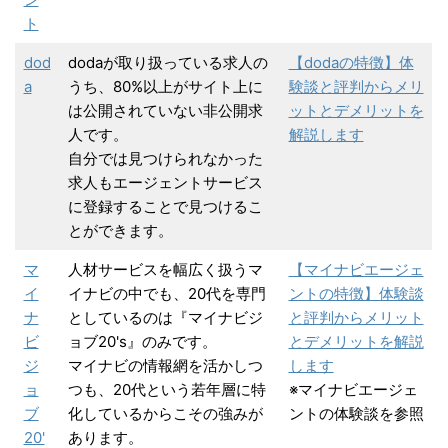
ト
dod
dodaが取り扱っている求人の
【dodaの特徴】体
a
うち、80%以上がサイト上に
験談と評判からメリ
は公開されていない非公開求
ットとデメリットを
人です。
解説します
自分では見つけられなかった
求人もエージェントサービス
に登録することで見つけるこ
とができます。
マ
人材サービスを幅広く扱うマ
【マイナビエージェ
イ
イナビの中でも、20代を専門
ントの特徴】体験談
ナ
としているのは『マイナビジ
と評判からメリット
ビ
ョブ20's』のみです。
とデメリットを解説
ジ
マイナビの情報網を活かしつ
します
ョ
つも、20代という若年層に特
※マイナビエージェ
ブ
化しているからこその強みが
ントの体験談を参照
20'
あります。