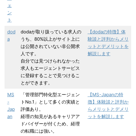
ェ
ン
ト
dod
dodaが取り扱っている求人の
【dodaの特徴】体
a
うち、80%以上がサイト上に
験談と評判からメリ
は公開されていない非公開求
ットとデメリットを
人です。
解説します
自分では見つけられなかった
求人もエージェントサービス
に登録することで見つけるこ
とができます。
MS
「管理部門特化型エージェン
【MS-Japanの特
-
トNo.1」として多くの実績と
徴】体験談と評判か
Jap
評価あり。
らメリットとデメリ
an
経理の知見があるキャリアア
ットを解説します
ドバイザーが付くため、経理
の転職には強い。