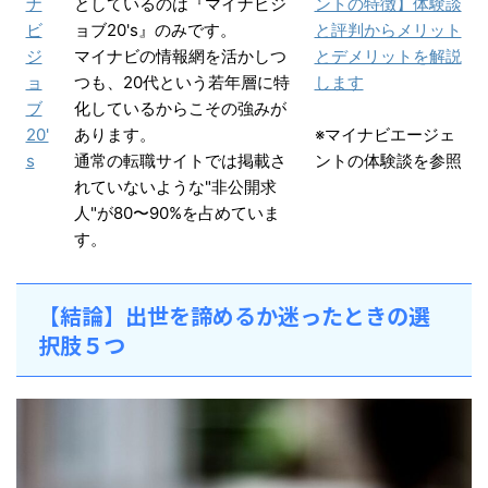
ナ
としているのは『マイナビジ
ントの特徴】体験談
ビ
ョブ20's』のみです。
と評判からメリット
ジ
マイナビの情報網を活かしつ
とデメリットを解説
ョ
つも、20代という若年層に特
します
ブ
化しているからこその強みが
20'
あります。
※マイナビエージェ
s
通常の転職サイトでは掲載さ
ントの体験談を参照
れていないような"非公開求
人"が80〜90%を占めていま
す。
【結論】出世を諦めるか迷ったときの選
択肢５つ