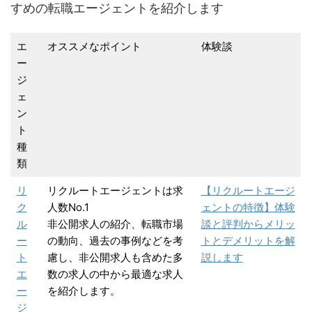
すめの転職エージェントを紹介します
エ
オススメなポイント
体験談
ー
ジ
ェ
ン
ト
種
類
リ
リクルートエージェントは求
【リクルートエージ
ク
人数No.1
ェントの特徴】体験
ル
非公開求人の紹介、転職市場
談と評判からメリッ
ー
の動向、過去の事例などを考
トとデメリットを解
ト
慮し、非公開求人も含めた多
説します
エ
数の求人の中から最適な求人
ー
を紹介します。
ジ