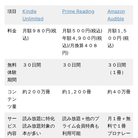
項目
Kindle
Prime Reading
Amazon
Unlimited
Audible
料金
月額９８０円(税
月額５００円(税込)
月額１,５
込)
年額４,９００円(税
００円 (税
込)/月換算４０８
込)
円)
無料
３０日間
３０日間
３０日間
体験
（１冊）
期間
コン
約２００万冊
約１,２００冊
約４０万冊
テン
ツ量
サー
読み放題に特化
読み放題＋他のプ
月１冊＋無
ビス
読み放題対象の
ライム会員特典も
料で１冊
内容
本が多い
利用可能
プロナレー