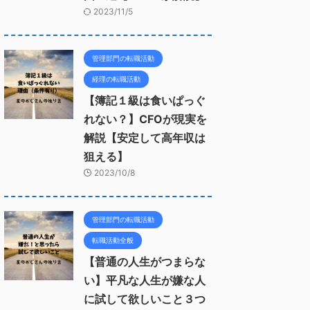
2023/11/5
管理部門の転職活動
経理の転職活動
【簿記１級は食いぱっぐ
れない？】CFOが現実を
解説【安定して高年収は
狙える】
2023/10/8
管理部門の転職活動
転職活動全般
【普通の人生がつまらな
い】平凡な人生が嫌な人
に試して欲しいこと３つ