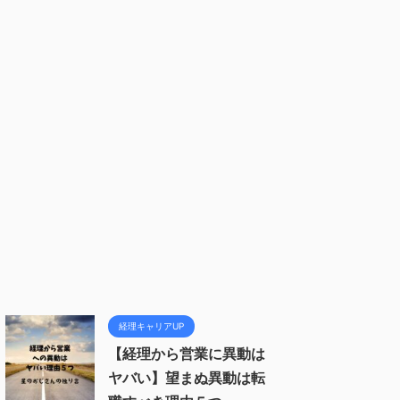
経理キャリアUP
【経理から営業に異動は
ヤバい】望まぬ異動は転