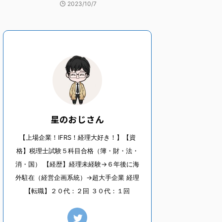
2023/10/7
星のおじさん
【上場企業！IFRS！経理大好き！】【資
格】税理士試験５科目合格（簿・財・法・
消・国） 【経歴】経理未経験→６年後に海
外駐在（経営企画系統）→超大手企業 経理
【転職】２０代：２回 ３０代：１回