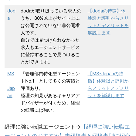
dod
dodaが取り扱っている求人の
【dodaの特徴】体
a
うち、80%以上がサイト上に
験談と評判からメリ
は公開されていない非公開求
ットとデメリットを
人です。
解説します
自分では見つけられなかった
求人もエージェントサービス
に登録することで見つけるこ
とができます。
MS
「管理部門特化型エージェン
【MS-Japanの特
-
トNo.1」として多くの実績と
徴】体験談と評判か
Jap
評価あり。
らメリットとデメリ
an
経理の知見があるキャリアア
ットを解説します
ドバイザーが付くため、経理
の転職には強い。
経理に強い転職エージェント→
【経理に強い転職エ
ージェントのおすすめ】未経験者と経験者別に紹介