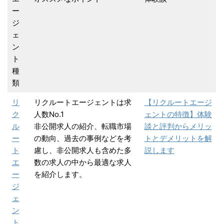
ー
ジ
ェ
ン
ト
種
類
リ
リクルートエージェントは求
【リクルートエージ
ク
人数No.1
ェントの特徴】体験
ル
非公開求人の紹介、転職市場
談と評判からメリッ
ー
の動向、過去の事例などを考
トとデメリットを解
ト
慮し、非公開求人も含めた多
説します
エ
数の求人の中から最適な求人
ー
を紹介します。
ジ
ェ
ン
ト