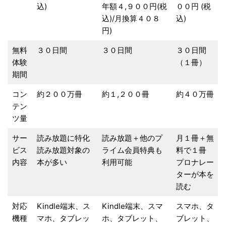
込)
年額４,９００円(税
００円 (税
込)/月換算４０８
込)
円)
無料
３０日間
３０日間
３０日間
体験
（１冊）
期間
コン
約２００万冊
約１,２００冊
約４０万冊
テン
ツ量
サー
読み放題に特化
読み放題＋他のプ
月１冊＋無
ビス
読み放題対象の
ライム会員特典も
料で１冊
内容
本が多い
利用可能
プロナレー
ターが本を
読む
対応
Kindle端末、ス
Kindle端末、スマ
スマホ、タ
機種
マホ、タブレッ
ホ、タブレット、
ブレット、