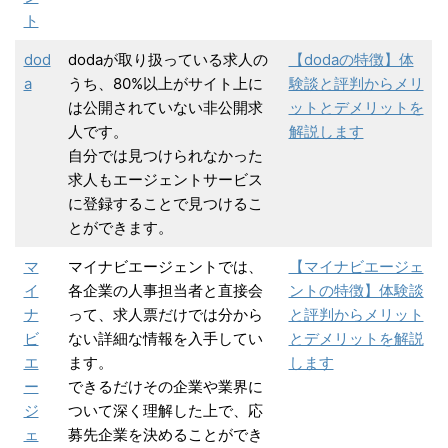
ト
dod
dodaが取り扱っている求人の
【dodaの特徴】体
a
うち、80%以上がサイト上に
験談と評判からメリ
は公開されていない非公開求
ットとデメリットを
人です。
解説します
自分では見つけられなかった
求人もエージェントサービス
に登録することで見つけるこ
とができます。
マ
マイナビエージェントでは、
【マイナビエージェ
イ
各企業の人事担当者と直接会
ントの特徴】体験談
ナ
って、求人票だけでは分から
と評判からメリット
ビ
ない詳細な情報を入手してい
とデメリットを解説
エ
ます。
します
ー
できるだけその企業や業界に
ジ
ついて深く理解した上で、応
ェ
募先企業を決めることができ