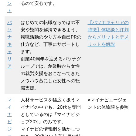
ン
るので安心です。
ト
パ
はじめての転職ならではの不
【パソナキャリアの
ソ
安や疑問を解消できるよう、
特徴】体験談と評判
ナ
転職活動のやり方や自己PRの
からメリットとデメ
キ
仕方など、丁寧にサポートし
リットを解説
ャ
ます。
リ
創業40周年を迎えるパソナグ
ア
ループでは、創業時から女性
の就労支援をおこなってきた
ノウハウ基にした女性への転
職支援。
マ
人材サービスを幅広く扱うマ
※マイナビエージェ
イ
イナビの中でも、20代を専門
ントの体験談を参照
ナ
としているのは『マイナビジ
ビ
ョブ20's』のみです。
ジ
マイナビの情報網を活かしつ