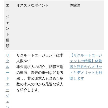
エ
オススメなポイント
体験談
ー
ジ
ェ
ン
ト
種
類
リ
リクルートエージェントは求
【リクルートエージ
ク
人数No.1
ェントの特徴】体験
ル
非公開求人の紹介、転職市場
談と評判からメリッ
ー
の動向、過去の事例などを考
トとデメリットを解
ト
慮し、非公開求人も含めた多
説します
エ
数の求人の中から最適な求人
ー
を紹介します。
ジ
ェ
ン