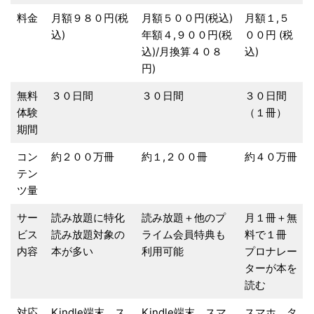
料金
月額９８０円(税
月額５００円(税込)
月額１,５
込)
年額４,９００円(税
００円 (税
込)/月換算４０８
込)
円)
無料
３０日間
３０日間
３０日間
体験
（１冊）
期間
コン
約２００万冊
約１,２００冊
約４０万冊
テン
ツ量
サー
読み放題に特化
読み放題＋他のプ
月１冊＋無
ビス
読み放題対象の
ライム会員特典も
料で１冊
内容
本が多い
利用可能
プロナレー
ターが本を
読む
対応
Kindle端末、ス
Kindle端末、スマ
スマホ、タ