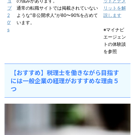
ョ
の強みがあります。
ットとデメ
ブ
通常の転職サイトでは掲載されていない
リットを解
2
ような"非公開求人"が80〜90%を占めて
説します
0'
います。
s
※マイナビ
エージェン
トの体験談
を参照
【おすすめ】税理士を働きながら目指す
には一般企業の経理がおすすめな理由５
つ