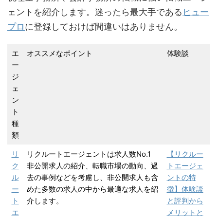
ェントを紹介します。迷ったら最大手である
ヒュー
プロ
に登録しておけば間違いはありません。
エ
オススメなポイント
体験談
ー
ジ
ェ
ン
ト
種
類
リ
リクルートエージェントは求人数No.1
【リクルー
ク
非公開求人の紹介、転職市場の動向、過
トエージェ
ル
去の事例などを考慮し、非公開求人も含
ントの特
ー
めた多数の求人の中から最適な求人を紹
徴】体験談
ト
介します。
と評判から
エ
メリットと