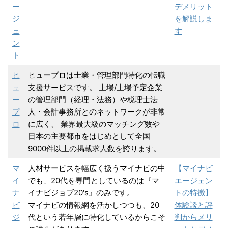
ー
デメリット
ジ
を解説しま
ェ
す
ン
ト
ヒ
ヒュープロは士業・管理部門特化の転職
ュ
支援サービスです。 上場/上場予定企業
ー
の管理部門（経理・法務）や税理士法
プ
人・会計事務所とのネットワークが非常
ロ
に広く、 業界最大級のマッチング数や
日本の主要都市をはじめとして全国
9000件以上の掲載求人数を誇ります。
マ
人材サービスを幅広く扱うマイナビの中
【マイナビ
イ
でも、20代を専門としているのは『マ
エージェン
ナ
イナビジョブ20's』のみです。
トの特徴】
ビ
マイナビの情報網を活かしつつも、20
体験談と評
ジ
代という若年層に特化しているからこそ
判からメリ