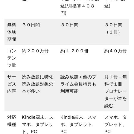
込)/月換算４０８
込)
円)
無料
３０日間
３０日間
３０日間
体験
（１冊）
期間
コン
約２００万冊
約１,２００冊
約４０万冊
テン
ツ量
サー
読み放題に特化
読み放題＋他のプ
月１冊＋無
ビス
読み放題対象の
ライム会員特典も
料で１冊
内容
本が多い
利用可能
プロナレー
ターが本を
読む
対応
Kindle端末、ス
Kindle端末、スマ
スマホ、タ
機種
マホ、タブレッ
ホ、タブレット、
ブレット、
ト、PC
PC
PC