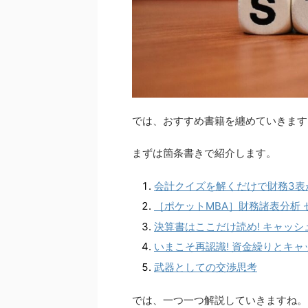
では、おすすめ書籍を纏めていきます
まずは箇条書きで紹介します。
会計クイズを解くだけで財務3表
［ポケットMBA］財務諸表分析
決算書はここだけ読め! キャッ
いまこそ再認識! 資金繰りとキャ
武器としての交渉思考
では、一つ一つ解説していきますね。