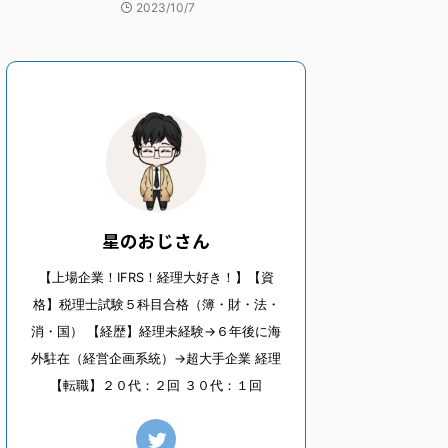
2023/10/7
星のおじさん
【上場企業！IFRS！経理大好き！】【資
格】税理士試験５科目合格（簿・財・法・
消・国） 【経歴】経理未経験→６年後に海
外駐在（経営企画系統）→超大手企業 経理
【転職】２０代：２回 ３０代：１回