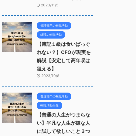
2023/11/5
管理部門の転職活動
経理の転職活動
【簿記１級は食いぱっぐ
れない？】CFOが現実を
解説【安定して高年収は
狙える】
2023/10/8
管理部門の転職活動
転職活動全般
【普通の人生がつまらな
い】平凡な人生が嫌な人
に試して欲しいこと３つ