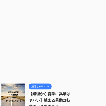
経理キャリアUP
【経理から営業に異動は
ヤバい】望まぬ異動は転