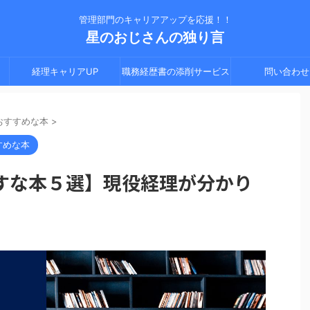
管理部門のキャリアアップを応援！！
星のおじさんの独り言
経理キャリアUP
職務経歴書の添削サービス
問い合わせ
おすすめな本
>
すめな本
すな本５選】現役経理が分かり